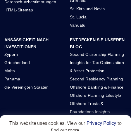
Grenada
Datenschutzbestimmungen
St. Kitts und Nevis
HTML-Sitemap
St. Lucia
Vanuatu
ANSÄSSIGKEIT NACH
ENTDECKEN SIE UNSEREN
INVESTITIONEN
BLOG
Zypern
Second Citizenship Planning
Griechenland
Insights for Tax Optimization
Malta
& Asset Protection
Panama
Second Residency Planning
die Vereinigten Staaten
Offshore Banking & Finance
Offshore Planning Lifestyle
Offshore Trusts &
Foundations Insights
International Real Estate
This website uses cookies. View our
Privacy Policy
to
Investments
find out more.